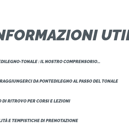
HOME
SCUOLA SCI PONTE-TONALE
SCUOLA SCI
Scuola Sci Ponte-Tonale
NFORMAZIONI UTI
LEZIONI E CORSI
PARCO FANTASKI
DILEGNO-TONALE : IL NOSTRO COMPRENSORIO…
NOLEGGIO
ATTREZZATURA
RAGGIUNGERCI DA PONTEDILEGNO AL PASSO DEL TONALE
INFORMAZIONI
 DI RITROVO PER CORSI E LEZIONI
UTILI
CONTATTACI
ITÀ E TEMPISTICHE DI PRENOTAZIONE